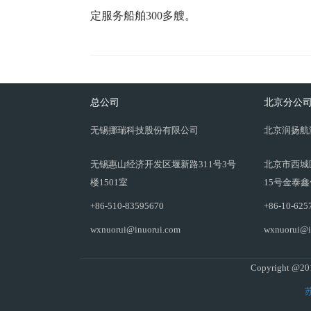
定服务船舶300多艘。
总公司
北京分公
无锡挪瑞科技股份有限公司
北京润扬航
无锡惠山经济开发区堰新路311号3号
北京市西城
楼1501室
15号金泰鑫
+86-510-83595670
+86-10-625
wxnuorui@inuorui.com
wxnuorui@i
Copyright @2
苏