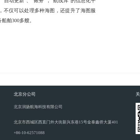
“自动更新”、“账务”，“航线库”的信息化平
台，不仅可以处理多种海图，还提升了海图服
船舶300多艘。
北京分公司
关
北京润扬航海科技有限公司
北京市西城区西直门外大街新兴东巷15号金泰鑫侨大厦401
+86-10-62571088