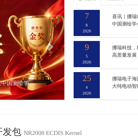
7
喜讯｜挪瑞
中国测绘学
8
2026
9
挪瑞科技，助
高质量发展
5
2026
25
挪瑞电子海
获中国测绘学
大纯电动智
4
2026
件开发包
NR2008 ECDIS Kernel