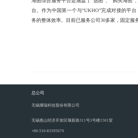
海图综合服务平台是涵盖了“选图”、“购买海图”、
台。作为中国第一个与“UKHO”完成对接的平
务的整体效率。目前已服务公司30多家，固定服务
总公司
无锡挪瑞科技股份有限公司
无锡惠山经济开发区堰新路311号3号楼1501室
+86-510-83595670